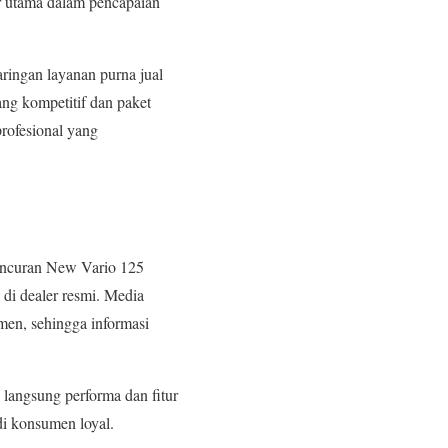
or utama dalam pencapaian
aringan layanan purna jual
ng kompetitif dan paket
rofesional yang
luncuran New Vario 125
 di dealer resmi. Media
men, sehingga informasi
langsung performa dan fitur
di konsumen loyal.