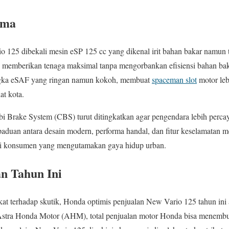
rma
o 125 dibekali mesin eSP 125 cc yang dikenal irit bahan bakar namun te
 memberikan tenaga maksimal tanpa mengorbankan efisiensi bahan ba
ngka eSAF yang ringan namun kokoh, membuat
spaceman slot
motor lebi
at kota.
i Brake System (CBS) turut ditingkatkan agar pengendara lebih percay
duan antara desain modern, performa handal, dan fitur keselamatan
gi konsumen yang mengutamakan gaya hidup urban.
an Tahun Ini
at terhadap skutik, Honda optimis penjualan New Vario 125 tahun ini
Astra Honda Motor (AHM), total penjualan motor Honda bisa menembus