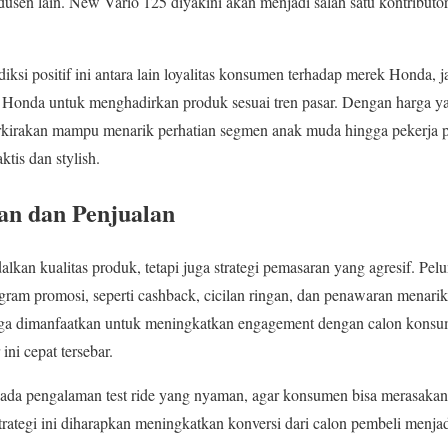
dusen lain. New Vario 125 diyakini akan menjadi salah satu kontribut
ksi positif ini antara lain loyalitas konsumen terhadap merek Honda, j
 Honda untuk menghadirkan produk sesuai tren pasar. Dengan harga ya
perkirakan mampu menarik perhatian segmen anak muda hingga pekerja p
is dan stylish.
an dan Penjualan
kan kualitas produk, tetapi juga strategi pemasaran yang agresif. Pe
ogram promosi, seperti cashback, cicilan ringan, dan penawaran menarik
 juga dimanfaatkan untuk meningkatkan engagement dengan calon konsu
ni cepat tersebar.
pada pengalaman test ride yang nyaman, agar konsumen bisa merasakan 
ategi ini diharapkan meningkatkan konversi dari calon pembeli menja