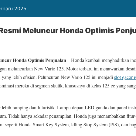
Terbaru 2025
 Resmi Meluncur Honda Optimis Penj
uncur Honda Optimis Penjualan
– Honda kembali menghadirkan inova
ngan meluncurkan New Vario 125. Motor terbaru ini menawarkan desain
 yang lebih efisien. Peluncuran New Vario 125 ini menjadi
slot gacor 
inasi mereka di segmen skutik, khususnya di kelas 125 cc yang sanga
 lebih ramping dan futuristik. Lampu depan LED ganda dan panel inst
emium. Tidak hanya sekadar penampilan, Honda juga menambahkan fitur
, seperti Honda Smart Key System, Idling Stop System (ISS), dan baga