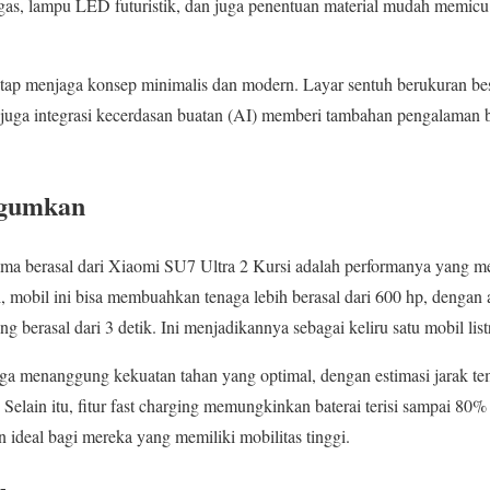
egas, lampu LED futuristik, dan juga penentuan material mudah memicu
tetap menjaga konsep minimalis dan modern. Layar sentuh berukuran bes
 juga integrasi kecerdasan buatan (AI) memberi tambahan pengalaman
agumkan
tama berasal dari Xiaomi SU7 Ultra 2 Kursi adalah performanya yang m
gi, mobil ini bisa membuahkan tenaga lebih berasal dari 600 hp, dengan a
 berasal dari 3 detik. Ini menjadikannya sebagai keliru satu mobil listr
juga menanggung kekuatan tahan yang optimal, dengan estimasi jarak 
 Selain itu, fitur fast charging memungkinkan baterai terisi sampai 8
 ideal bagi mereka yang memiliki mobilitas tinggi.