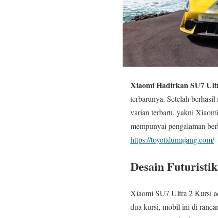
Xiaomi Hadirkan SU7 Ultr
terbarunya. Setelah berhasi
varian terbaru, yakni Xiaom
mempunyai pengalaman berken
https://toyotalumajang.com/
Desain Futuristi
Xiaomi SU7 Ultra 2 Kursi ad
dua kursi, mobil ini di ran