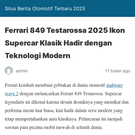
Situs Berita Otomotif Terbaru 2025
Ferrari 849 Testarossa 2025 Ikon
Supercar Klasik Hadir dengan
Teknologi Modern
admin
11 bulan ago
Ferrari kembali membuat gebrakan di dunia otomotif
mahjong
ways 2
dengan meluncurkan Ferrari 849 Testarossa. Supercar
legendaris ini dikenal karena desain ikoniknya yang memikat dan
performa mesin luar biasa, kini hadir dalam versi modern yang
tetap mempertahankan aura klasiknya. Peluncuran ini menjadi
sorotan para pecinta mobil mewah di seluruh dunia.