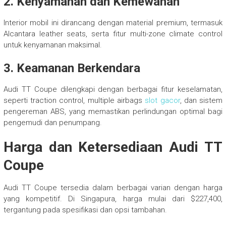
2. Kenyamanan dan Kemewahan
Interior mobil ini dirancang dengan material premium, termasuk
Alcantara leather seats, serta fitur multi-zone climate control
untuk kenyamanan maksimal.
3. Keamanan Berkendara
Audi TT Coupe dilengkapi dengan berbagai fitur keselamatan,
seperti traction control, multiple airbags
slot gacor
, dan sistem
pengereman ABS, yang memastikan perlindungan optimal bagi
pengemudi dan penumpang.
Harga dan Ketersediaan Audi TT
Coupe
Audi TT Coupe tersedia dalam berbagai varian dengan harga
yang kompetitif. Di Singapura, harga mulai dari $227,400,
tergantung pada spesifikasi dan opsi tambahan.