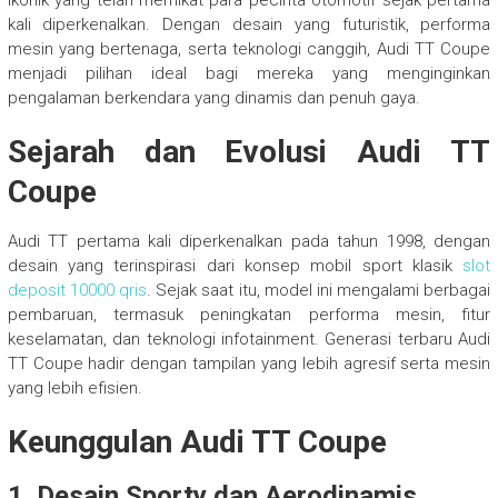
ikonik yang telah memikat para pecinta otomotif sejak pertama
kali diperkenalkan. Dengan desain yang futuristik, performa
mesin yang bertenaga, serta teknologi canggih, Audi TT Coupe
menjadi pilihan ideal bagi mereka yang menginginkan
pengalaman berkendara yang dinamis dan penuh gaya.
Sejarah dan Evolusi Audi TT
Coupe
Audi TT pertama kali diperkenalkan pada tahun 1998, dengan
desain yang terinspirasi dari konsep mobil sport klasik
slot
deposit 10000 qris
. Sejak saat itu, model ini mengalami berbagai
pembaruan, termasuk peningkatan performa mesin, fitur
keselamatan, dan teknologi infotainment. Generasi terbaru Audi
TT Coupe hadir dengan tampilan yang lebih agresif serta mesin
yang lebih efisien.
Keunggulan Audi TT Coupe
1. Desain Sporty dan Aerodinamis