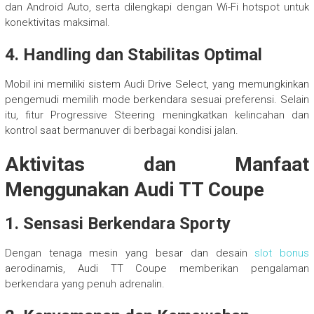
dan Android Auto, serta dilengkapi dengan Wi-Fi hotspot untuk
konektivitas maksimal.
4. Handling dan Stabilitas Optimal
Mobil ini memiliki sistem Audi Drive Select, yang memungkinkan
pengemudi memilih mode berkendara sesuai preferensi. Selain
itu, fitur Progressive Steering meningkatkan kelincahan dan
kontrol saat bermanuver di berbagai kondisi jalan.
Aktivitas dan Manfaat
Menggunakan Audi TT Coupe
1. Sensasi Berkendara Sporty
Dengan tenaga mesin yang besar dan desain
slot bonus
aerodinamis, Audi TT Coupe memberikan pengalaman
berkendara yang penuh adrenalin.