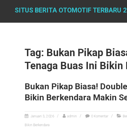
Skip
to
SITUS BERITA OTOMOTIF TERBARU 2
content
Tag: Bukan Pikap Bias
Tenaga Buas Ini Bikin
Bukan Pikap Biasa! Double
Bikin Berkendara Makin S
Januari 3, 2026
admin
0 Komentar
Be
Bikin Berkendara