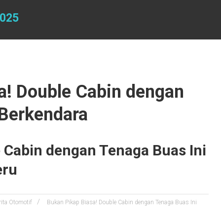
025
a! Double Cabin dengan
 Berkendara
 Cabin dengan Tenaga Buas Ini
eru
rita Otomotif
Bukan Pikap Biasa! Double Cabin dengan Tenaga Buas Ini