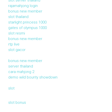
slot server thailand
rajamahjong login
bonus new member
slot thailand
starlight princess 1000
gates of olympus 1000
slot resmi
bonus new member
rtp live
slot gacor
bonus new member
server thailand
cara mahjong 2
demo wild bounty showdown
slot
slot bonus