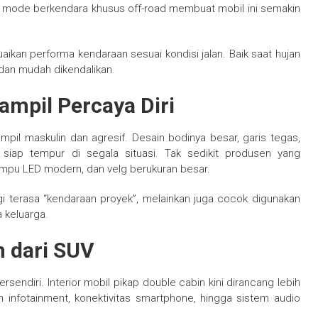
, dan mode berkendara khusus off-road membuat mobil ini semakin
kan performa kendaraan sesuai kondisi jalan. Baik saat hujan
il dan mudah dikendalikan.
ampil Percaya Diri
mpil maskulin dan agresif. Desain bodinya besar, garis tegas,
siap tempur di segala situasi. Tak sedikit produsen yang
ampu LED modern, dan velg berukuran besar.
gi terasa “kendaraan proyek”, melainkan juga cocok digunakan
 keluarga.
h dari SUV
sendiri. Interior mobil pikap double cabin kini dirancang lebih
 infotainment, konektivitas smartphone, hingga sistem audio