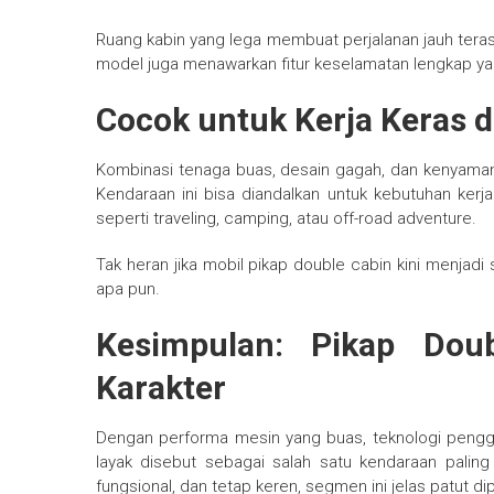
Ruang kabin yang lega membuat perjalanan jauh ter
model juga menawarkan fitur keselamatan lengkap y
Cocok untuk Kerja Keras d
Kombinasi tenaga buas, desain gagah, dan kenyamana
Kendaraan ini bisa diandalkan untuk kebutuhan kerja
seperti traveling, camping, atau off-road adventure.
Tak heran jika mobil pikap double cabin kini menjad
apa pun.
Kesimpulan: Pikap Dou
Karakter
Dengan performa mesin yang buas, teknologi pengge
layak disebut sebagai salah satu kendaraan paling
fungsional, dan tetap keren, segmen ini jelas patut d