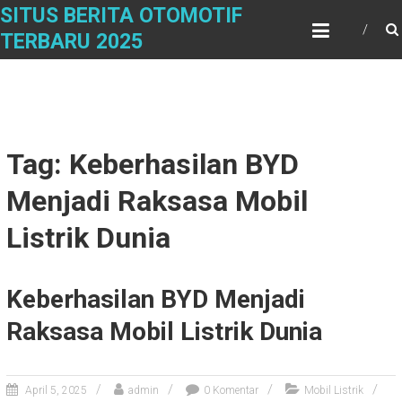
Skip
SITUS BERITA OTOMOTIF
to
TERBARU 2025
content
Tag: Keberhasilan BYD
Menjadi Raksasa Mobil
Listrik Dunia
Keberhasilan BYD Menjadi
Raksasa Mobil Listrik Dunia
April 5, 2025
admin
0 Komentar
Mobil Listrik