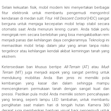
Selain kekuatan fisik, mobil modern kini menyertakan berbagai
fitur elektronik untuk membantu pengemudi mengontrol
kendaraan di medan sulit. Fitur
Hill Descent Control
(HDC) sangat
berguna untuk menjaga kecepatan mobil tetap stabil secara
otomatis saat Anda menuruni lereng curam. Anda tidak perlu
menginjak rem secara berlebihan yang bisa mengakibatkan rem
menjadi panas dan kehilangan daya cengkeramnya. Teknologi ini
memastikan mobil tetap dalam jalur yang aman tanpa risiko
tergelincir atau kehilangan kendali akibat kemiringan tanah yang
ekstrem.
Ketersediaan ban khusus bertipe
All-Terrain
(AT) atau
Mud-
Terrain
(MT) juga menjadi aspek yang sangat penting untuk
mendukung mobilitas Anda. Ban jenis ini memiliki pola
kembangan yang kasar dan dalam sehingga mampu
mencengkeram permukaan tanah dengan sangat kuat dan
presisi. Pastikan pula mobil Anda memiliki sistem pencahayaan
yang terang, seperti lampu LED tambahan, untuk membantu
penglihatan saat malam hari di tengah hutan. Kamera 360
derajat juga memberikan bantuan visual bagi pengemudi untuk