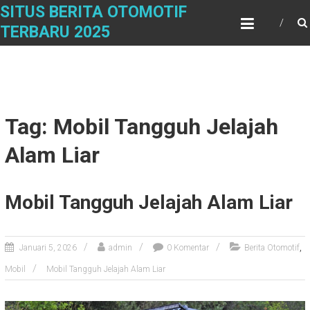
Skip
SITUS BERITA OTOMOTIF
to
TERBARU 2025
content
Tag: Mobil Tangguh Jelajah
Alam Liar
Mobil Tangguh Jelajah Alam Liar
,
Januari 5, 2026
admin
0 Komentar
Berita Otomotif
Mobil
Mobil Tangguh Jelajah Alam Liar