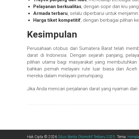
Pelayanan berkualitas
, dengan sopir dan kru yan
Armada terbaru
, selalu diperbarui untuk menja
Harga tiket kompetitif
, dengan berbagai pilihan 
Kesimpulan
Perusahaan otobus dari Sumatera Barat telah membuk
darat di Indonesia. Dengan sejarah panjang, pelay
pilihan utama bagi masyarakat yang membutuhkan t
bahkan pernah melayani rute luar biasa dari Aceh
mereka dalam melayani penumpang.
Jika Anda mencari perjalanan darat yang nyaman dan a
Hak Cipta © 2026
Situs Berita Otomotif Terbaru 2025
. Tema:
Himal