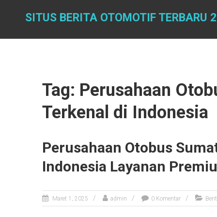
Skip
to
SITUS BERITA OTOMOTIF TERBARU 2
content
Tag: Perusahaan Otob
Terkenal di Indonesia
Perusahaan Otobus Sumate
Indonesia Layanan Premi
Maret 1, 2025
admin
0 Komentar
Beri