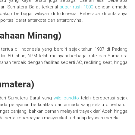
bau yang kaya, tetapi juga sebagai daerah asal beberapa
ari Sumatera Barat terkenal
sugar rush 1000
dengan armada
cakup berbagai wilayah di Indonesia. Beberapa di antaranya
ortasi darat antarkota dan antarprovinsi.
sahaan Minang)
rtua di Indonesia yang berdiri sejak tahun 1937 di Padang
ari 80 tahun, NPM telah melayani berbagai rute dari Sumatera
an terbaik dengan fasilitas seperti AC, reclining seat, hingga
umatera)
dari Sumatera Barat yang
wild bandito
telah beroperasi sejak
da pelayanan berkualitas dan armada yang selalu diperbarui.
ngat panjang, bahkan pernah melayani trayek dari Aceh hingga
ada serta kepercayaan masyarakat terhadap layanan mereka.