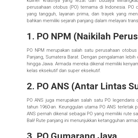
kuliner khasnya yang lezat dan budaya Minangka
perusahaan otobus (PO) ternama di Indonesia. PO d
yang tangguh, layanan prima, dan trayek yang men
bahkan memiliki sejarah panjang dalam melayani transp
1. PO NPM (Naikilah Peru
PO NPM merupakan salah satu perusahaan otobus te
Panjang, Sumatera Barat. Dengan pengalaman lebih d
hingga Jawa. Armada mereka dikenal memiliki kenyaman
kelas eksekutif dan super eksekutif.
2. PO ANS (Antar Lintas S
PO ANS juga merupakan salah satu PO legendaris 
tahun 1960-an. Keunggulan utama PO ANS terletak pa
ANS pernah dikenal sebagai PO yang memiliki rute sa
Bali! Rute panjang ini menunjukkan ketangguhan arm
3. PO Gumarang Jaya