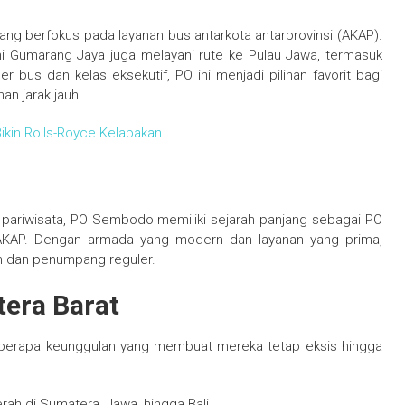
g berfokus pada layanan bus antarkota antarprovinsi (AKAP).
ni Gumarang Jaya juga melayani rute ke Pulau Jawa, termasuk
r bus dan kelas eksekutif, PO ini menjadi pilihan favorit bagi
n jarak jauh.
ikin Rolls-Royce Kelabakan
s pariwisata, PO Sembodo memiliki sejarah panjang sebagai PO
 AKAP. Dengan armada yang modern dan layanan yang prima,
n dan penumpang reguler.
era Barat
eberapa keunggulan yang membuat mereka tetap eksis hingga
ah di Sumatera, Jawa, hingga Bali.