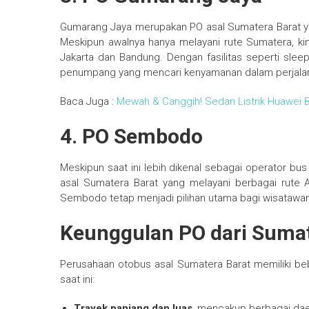
Gumarang Jaya merupakan PO asal Sumatera Barat yan
Meskipun awalnya hanya melayani rute Sumatera, ki
Jakarta dan Bandung. Dengan fasilitas seperti sleepe
penumpang yang mencari kenyamanan dalam perjalana
Baca Juga :
Mewah & Canggih! Sedan Listrik Huawei B
4. PO Sembodo
Meskipun saat ini lebih dikenal sebagai operator bu
asal Sumatera Barat yang melayani berbagai rute
Sembodo tetap menjadi pilihan utama bagi wisatawa
Keunggulan PO dari Sumat
Perusahaan otobus asal Sumatera Barat memiliki b
saat ini:
Trayek panjang dan luas
, mencakup berbagai daer