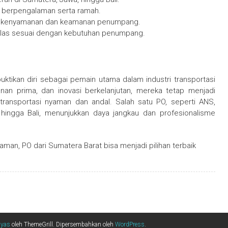
g berpengalaman serta ramah.
min kenyamanan dan keamanan penumpang.
kelas sesuai dengan kebutuhan penumpang.
tikan diri sebagai pemain utama dalam industri transportasi
anan prima, dan inovasi berkelanjutan, mereka tetap menjadi
ransportasi nyaman dan andal. Salah satu PO, seperti ANS,
 hingga Bali, menunjukkan daya jangkau dan profesionalisme
man, PO dari Sumatera Barat bisa menjadi pilihan terbaik
ayas
oleh ThemeGrill. Dipersembahkan oleh
WordPress
.