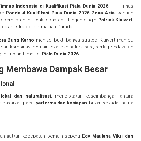
 Timnas Indonesia di Kualifikasi Piala Dunia 2026 –
Timnas
 ke
Ronde 4 Kualifikasi Piala Dunia 2026 Zona Asia
, sebuah
berhasilan ini tidak lepas dari tangan dingin
Patrick Kluivert
,
 dalam strategi permainan Garuda.
ora Bung Karno
menjadi bukti bahwa strategi Kluivert mampu
n kombinasi pemain lokal dan naturalisasi, serta pendekatan
gan impian tampil di
Piala Dunia 2026
.
yang Membawa Dampak Besar
ional
okal dan naturalisasi
, menciptakan keseimbangan antara
didasarkan pada
performa dan kesiapan
, bukan sekadar nama
anfaatkan kecepatan pemain seperti
Egy Maulana Vikri dan