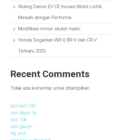
Wuling Darion EV CE Inovasi Mobil Listrik
Mewah dengan Performa
Modifikasi motor skuter matic
Honda Segarkan WR-V, BR-V dan CR-V
Terbaru 2025
Recent Comments
Tidak ada komentar untuk ditampilkan.
slot bet 100
slot depo 5k
slot 10k
slot gacor
rtp slot