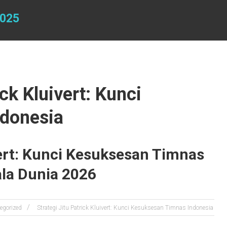
025
ick Kluivert: Kunci
donesia
ivert: Kunci Kesuksesan Timnas
iala Dunia 2026
egorized
Strategi Jitu Patrick Kluivert: Kunci Kesuksesan Timnas Indonesia