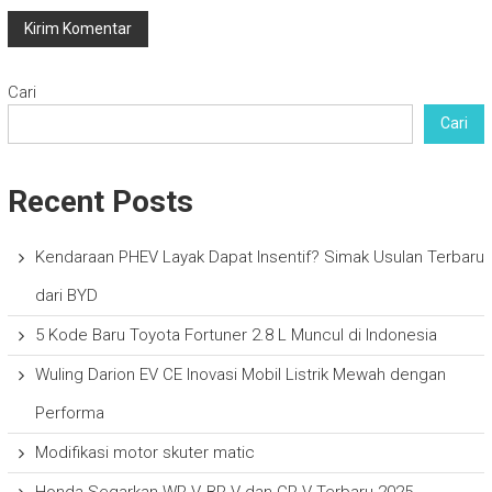
Cari
Cari
Recent Posts
Kendaraan PHEV Layak Dapat Insentif? Simak Usulan Terbaru
dari BYD
5 Kode Baru Toyota Fortuner 2.8 L Muncul di Indonesia
Wuling Darion EV CE Inovasi Mobil Listrik Mewah dengan
Performa
Modifikasi motor skuter matic
Honda Segarkan WR-V, BR-V dan CR-V Terbaru 2025