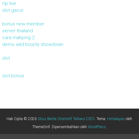
rtp live
slot gacor
bonus new member
server thailand
cara mahjong 2
demo wild bounty showdown
slot
slot bonus
Hak Cipta © 2026
Situs Berita Otomotif Terbaru 2025
. Tema:
Himalayas
oleh
ThemeGrill. Dipersembahkan oleh
WordPress
.