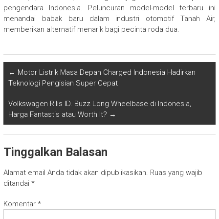
pengendara Indonesia. Peluncuran model-model terbaru ini
menandai babak baru dalam industri otomotif Tanah Air,
memberikan alternatif menarik bagi pecinta roda dua.
←
Motor Listrik Masa Depan Charged Indonesia Hadirkan
Teknologi Pengisian Super Cepat
Volkswagen Rilis ID. Buzz Long Wheelbase di Indonesia,
Harga Fantastis atau Worth It?
→
Tinggalkan Balasan
Alamat email Anda tidak akan dipublikasikan.
Ruas yang wajib
ditandai
*
Komentar
*