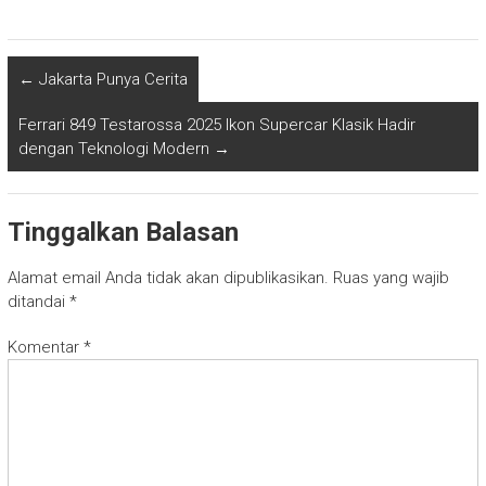
←
Jakarta Punya Cerita
Ferrari 849 Testarossa 2025 Ikon Supercar Klasik Hadir
dengan Teknologi Modern
→
Tinggalkan Balasan
Alamat email Anda tidak akan dipublikasikan.
Ruas yang wajib
ditandai
*
Komentar
*