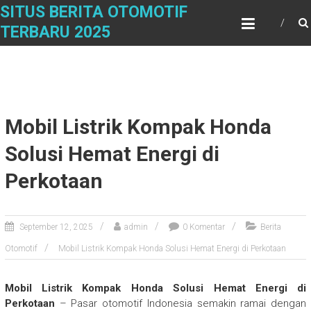
Skip
SITUS BERITA OTOMOTIF
to
TERBARU 2025
content
Mobil Listrik Kompak Honda
Solusi Hemat Energi di
Perkotaan
September 12, 2025
admin
0 Komentar
Berita
Otomotif
Mobil Listrik Kompak Honda Solusi Hemat Energi di Perkotaan
Mobil Listrik Kompak Honda Solusi Hemat Energi di
Perkotaan
– Pasar otomotif Indonesia semakin ramai dengan